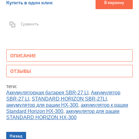
Купить в один клик
В корзину
Сравнить
ОПИСАНИЕ
ОТЗЫВЫ
теги:
Аккумуляторная батарея SBR-27 LI
,
Аккумулятор
SBR-27 LI
,
STANDARD HORIZON SBR-27LI
,
аккумулятор для рации HX-300
,
аккумулятор к рации
Standard Horizon HX-300
,
аккумулятор для рации
STANDARD HORIZON HX-300
Назад