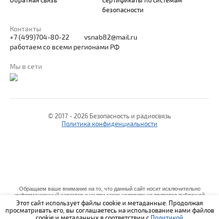
Обратная связь
Сертификаты по системам
безопасности
Контакты
+7 (499)704-80-22
vsnab82@mail.ru
работаем со всеми регионами РФ
Мы в сети
© 2017 - 2026
Безопасность и радиосвязь
Политика конфиденциальности
Обращаем ваше внимание на то, что данный сайт носит исключительно
информационный характер и ни при каких условиях не является публичной
офертой,определяемой положениями Статьи 437 (2) Гражданского кодекса
Этот сайт использует файлы cookie и метаданные. Продолжая
Российской Федерации. Для получения подробной информации о наличии и
просматривать его, вы соглашаетесь на использование нами файлов
стоимости указанных товаров и (или) услуг, пожалуйста, обращайтесь к
cookie и метаданных в соответствии с
Политикой